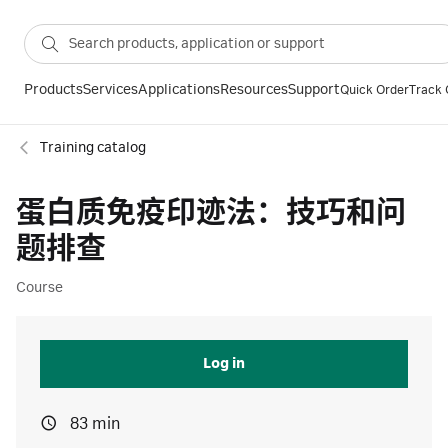
Products
Services
Applications
Resources
Support
Quick Order
Track 
Training catalog
蛋白质免疫印迹法：技巧和问
题排查
Course
Log in
83 min