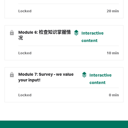
Locked
20 min
Module 6: 检查知识掌握情
Interactive
况
content
Locked
10 min
Module 7: Survey - we value
Interactive
your input!
content
Locked
0 min